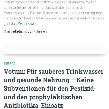
Kommissionssprecher feststellen, dass hier drin zwei Welten
aufeinandergetroffen sind. Das war aber schon in der
Kommission so. Die eine Gruppe sieht die grossen Anstrengungen,
die in diesem Bereich bereits gemacht wurden, der anderen Gruppe
geht das
Weiterlesen
Von
mdadmin
, vor
7 Jahren
BEITRAG
Votum: Für sauberes Trinkwasser
und gesunde Nahrung – Keine
Subventionen für den Pestizid-
und den prophylaktischen
Antibiotika-Einsatz