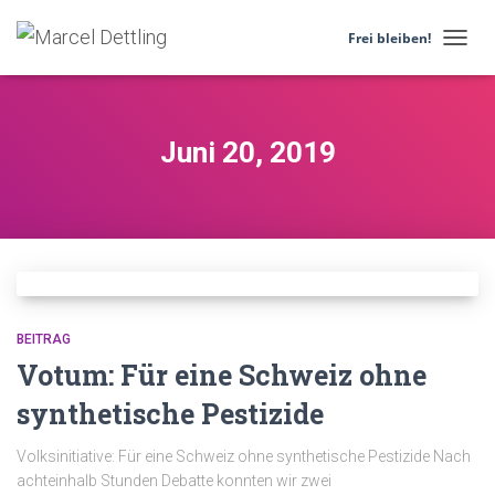
Frei bleiben!
NAVIG
UMSC
Juni 20, 2019
BEITRAG
Votum: Für eine Schweiz ohne
synthetische Pestizide
Volksinitiative: Für eine Schweiz ohne synthetische Pestizide Nach
achteinhalb Stunden Debatte konnten wir zwei