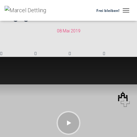
Votum: Änderung des
Frei bleiben!
Jagdgesetzes
N
A
V
08 Mai 2019
I
G
A
T
I
O
N
U
M
S
C
H
A
L
T
E
N