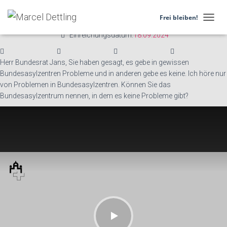
Asylgesetz (Sicherheit und Betrieb in den Zentren des Bundes).
Änderung
Frei bleiben!
N
Einreichungsdatum:
18.09.2024
A
V
I
Herr Bundesrat Jans, Sie haben gesagt, es gebe in gewissen
G
Bundesasylzentren Probleme und in anderen gebe es keine. Ich höre nur
A
T
von Problemen in Bundesasylzentren. Können Sie das
I
Bundesasylzentrum nennen, in dem es keine Probleme gibt?
O
N
U
M
S
C
H
A
L
T
E
N