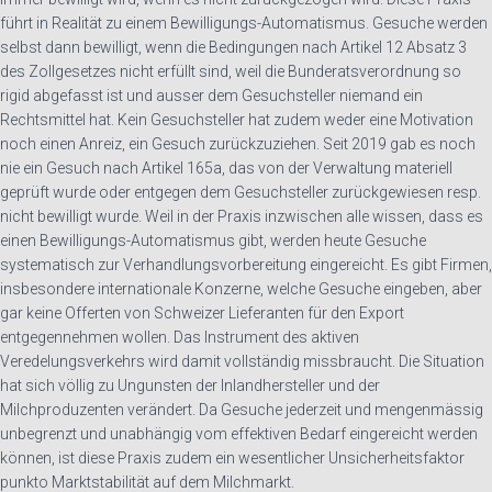
führt in Realität zu einem Bewilligungs-Automatismus. Gesuche werden
selbst dann bewilligt, wenn die Bedingungen nach Artikel 12 Absatz 3
des Zollgesetzes nicht erfüllt sind, weil die Bunderatsverordnung so
rigid abgefasst ist und ausser dem Gesuchsteller niemand ein
Rechtsmittel hat. Kein Gesuchsteller hat zudem weder eine Motivation
noch einen Anreiz, ein Gesuch zurückzuziehen. Seit 2019 gab es noch
nie ein Gesuch nach Artikel 165a, das von der Verwaltung materiell
geprüft wurde oder entgegen dem Gesuchsteller zurückgewiesen resp.
nicht bewilligt wurde. Weil in der Praxis inzwischen alle wissen, dass es
einen Bewilligungs-Automatismus gibt, werden heute Gesuche
systematisch zur Verhandlungsvorbereitung eingereicht. Es gibt Firmen,
insbesondere internationale Konzerne, welche Gesuche eingeben, aber
gar keine Offerten von Schweizer Lieferanten für den Export
entgegennehmen wollen. Das Instrument des aktiven
Veredelungsverkehrs wird damit vollständig missbraucht. Die Situation
hat sich völlig zu Ungunsten der Inlandhersteller und der
Milchproduzenten verändert. Da Gesuche jederzeit und mengenmässig
unbegrenzt und unabhängig vom effektiven Bedarf eingereicht werden
können, ist diese Praxis zudem ein wesentlicher Unsicherheitsfaktor
punkto Marktstabilität auf dem Milchmarkt.