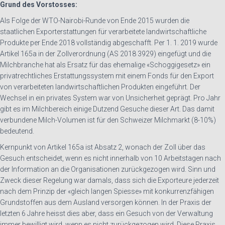
Grund des Vorstosses:
Als Folge der WTO-Nairobi-Runde von Ende 2015 wurden die
staatlichen Exporterstattungen für verarbeitete landwirtschaftliche
Produkte per Ende 2018 vollständig abgeschafft. Per 1. 1. 2019 wurde
Artikel 165a in der Zollverordnung (AS 2018 3929) eingefügt und die
Milchbranche hat als Ersatz für das ehemalige «Schoggigesetz» ein
privatrechtliches Erstattungssystem mit einem Fonds für den Export
von verarbeiteten landwirtschaftlichen Produkten eingeführt. Der
Wechsel in ein privates System war von Unsicherheit geprägt. Pro Jahr
gibt es im Milchbereich einige Dutzend Gesuche dieser Art. Das damit
verbundene Milch-Volumen ist für den Schweizer Milchmarkt (8-10%)
bedeutend.
Kernpunkt von Artikel 165a ist Absatz 2, wonach der Zoll über das
Gesuch entscheidet, wenn es nicht innerhalb von 10 Arbeitstagen nach
der Information an die Organisationen zurückgezogen wird. Sinn und
Zweck dieser Regelung war damals, dass sich die Exporteure jederzeit
nach dem Prinzip der «gleich langen Spiesse» mit konkurrenzfähigen
Grundstoffen aus dem Ausland versorgen können. In der Praxis der
letzten 6 Jahre heisst dies aber, dass ein Gesuch von der Verwaltung
immer bewilligt wird, wenn es nicht zurückgezogen wird. Diese Praxis