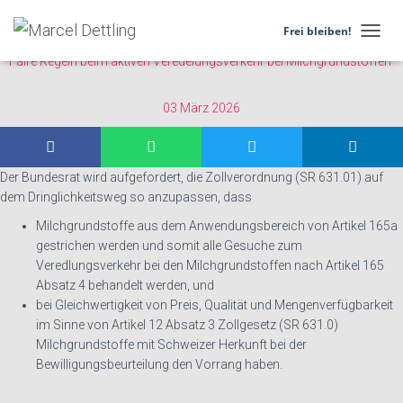
26.3038
Frei bleiben!
N
Faire Regeln beim aktiven Veredelungsverkehr bei Milchgrundstoffen
A
V
I
03 März 2026
G
A
T
I
Der Bundesrat wird aufgefordert, die Zollverordnung (SR 631.01) auf
O
dem Dringlichkeitsweg so anzupassen, dass
N
U
Milchgrundstoffe aus dem Anwendungsbereich von Artikel 165a
M
gestrichen werden und somit alle Gesuche zum
S
Veredlungsverkehr bei den Milchgrundstoffen nach Artikel 165
C
H
Absatz 4 behandelt werden, und
A
bei Gleichwertigkeit von Preis, Qualität und Mengenverfügbarkeit
L
im Sinne von Artikel 12 Absatz 3 Zollgesetz (SR 631.0)
T
Milchgrundstoffe mit Schweizer Herkunft bei der
E
Bewilligungsbeurteilung den Vorrang haben.
N