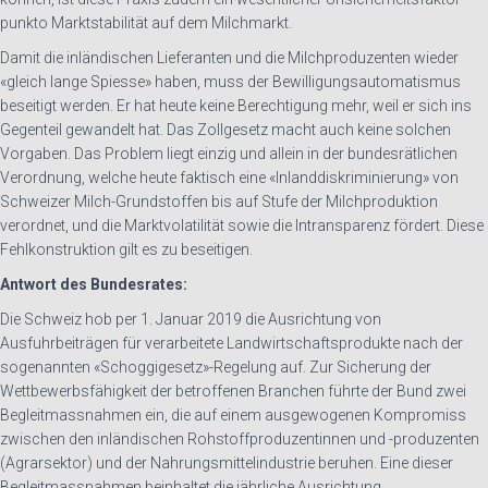
punkto Marktstabilität auf dem Milchmarkt.
Damit die inländischen Lieferanten und die Milchproduzenten wieder
«gleich lange Spiesse» haben, muss der Bewilligungsautomatismus
beseitigt werden. Er hat heute keine Berechtigung mehr, weil er sich ins
Gegenteil gewandelt hat. Das Zollgesetz macht auch keine solchen
Vorgaben. Das Problem liegt einzig und allein in der bundesrätlichen
Verordnung, welche heute faktisch eine «Inlanddiskriminierung» von
Schweizer Milch-Grundstoffen bis auf Stufe der Milchproduktion
verordnet, und die Marktvolatilität sowie die Intransparenz fördert. Diese
Fehlkonstruktion gilt es zu beseitigen.
Antwort des Bundesrates:
Die Schweiz hob per 1. Januar 2019 die Ausrichtung von
Ausfuhrbeiträgen für verarbeitete Landwirtschaftsprodukte nach der
sogenannten «Schoggigesetz»-Regelung auf. Zur Sicherung der
Wettbewerbsfähigkeit der betroffenen Branchen führte der Bund zwei
Begleitmassnahmen ein, die auf einem ausgewogenen Kompromiss
zwischen den inländischen Rohstoffproduzentinnen und -produzenten
(Agrarsektor) und der Nahrungsmittelindustrie beruhen. Eine dieser
Begleitmassnahmen beinhaltet die jährliche Ausrichtung