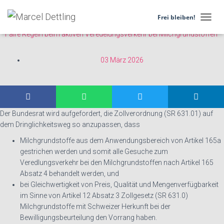
26.3038
Frei bleiben!
N
Faire Regeln beim aktiven Veredelungsverkehr bei Milchgrundstoffen
A
V
I
03 März 2026
G
A
T
I
O
N
Der Bundesrat wird aufgefordert, die Zollverordnung (SR 631.01) auf
U
dem Dringlichkeitsweg so anzupassen, dass
M
S
Milchgrundstoffe aus dem Anwendungsbereich von Artikel 165a
C
gestrichen werden und somit alle Gesuche zum
H
Veredlungsverkehr bei den Milchgrundstoffen nach Artikel 165
A
Absatz 4 behandelt werden, und
L
bei Gleichwertigkeit von Preis, Qualität und Mengenverfügbarkeit
T
im Sinne von Artikel 12 Absatz 3 Zollgesetz (SR 631.0)
E
N
Milchgrundstoffe mit Schweizer Herkunft bei der
Bewilligungsbeurteilung den Vorrang haben.