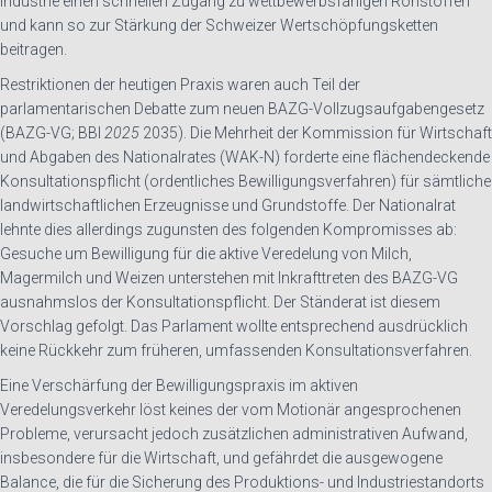
Industrie einen schnellen Zugang zu wettbewerbsfähigen Rohstoffen
und kann so zur Stärkung der Schweizer Wertschöpfungsketten
beitragen.
Restriktionen der heutigen Praxis waren auch Teil der
parlamentarischen Debatte zum neuen BAZG-Vollzugsaufgabengesetz
(BAZG-VG; BBl
2025
2035). Die Mehrheit der Kommission für Wirtschaft
und Abgaben des Nationalrates (WAK-N) forderte eine flächendeckende
Konsultationspflicht (ordentliches Bewilligungsverfahren) für sämtliche
landwirtschaftlichen Erzeugnisse und Grundstoffe. Der Nationalrat
lehnte dies allerdings zugunsten des folgenden Kompromisses ab:
Gesuche um Bewilligung für die aktive Veredelung von Milch,
Magermilch und Weizen unterstehen mit Inkrafttreten des BAZG-VG
ausnahmslos der Konsultationspflicht. Der Ständerat ist diesem
Vorschlag gefolgt. Das Parlament wollte entsprechend ausdrücklich
keine Rückkehr zum früheren, umfassenden Konsultationsverfahren.
Eine Verschärfung der Bewilligungspraxis im aktiven
Veredelungsverkehr löst keines der vom Motionär angesprochenen
Probleme, verursacht jedoch zusätzlichen administrativen Aufwand,
insbesondere für die Wirtschaft, und gefährdet die ausgewogene
Balance, die für die Sicherung des Produktions- und Industriestandorts