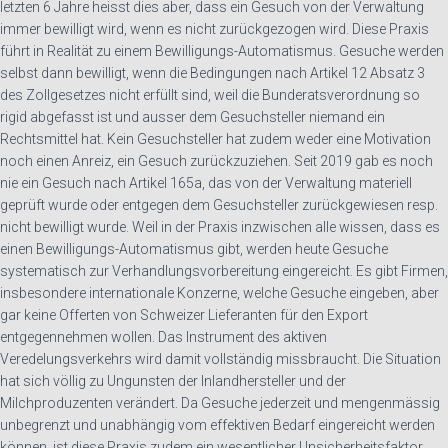
letzten 6 Jahre heisst dies aber, dass ein Gesuch von der Verwaltung
immer bewilligt wird, wenn es nicht zurückgezogen wird. Diese Praxis
führt in Realität zu einem Bewilligungs-Automatismus. Gesuche werden
selbst dann bewilligt, wenn die Bedingungen nach Artikel 12 Absatz 3
des Zollgesetzes nicht erfüllt sind, weil die Bunderatsverordnung so
rigid abgefasst ist und ausser dem Gesuchsteller niemand ein
Rechtsmittel hat. Kein Gesuchsteller hat zudem weder eine Motivation
noch einen Anreiz, ein Gesuch zurückzuziehen. Seit 2019 gab es noch
nie ein Gesuch nach Artikel 165a, das von der Verwaltung materiell
geprüft wurde oder entgegen dem Gesuchsteller zurückgewiesen resp.
nicht bewilligt wurde. Weil in der Praxis inzwischen alle wissen, dass es
einen Bewilligungs-Automatismus gibt, werden heute Gesuche
systematisch zur Verhandlungsvorbereitung eingereicht. Es gibt Firmen,
insbesondere internationale Konzerne, welche Gesuche eingeben, aber
gar keine Offerten von Schweizer Lieferanten für den Export
entgegennehmen wollen. Das Instrument des aktiven
Veredelungsverkehrs wird damit vollständig missbraucht. Die Situation
hat sich völlig zu Ungunsten der Inlandhersteller und der
Milchproduzenten verändert. Da Gesuche jederzeit und mengenmässig
unbegrenzt und unabhängig vom effektiven Bedarf eingereicht werden
können, ist diese Praxis zudem ein wesentlicher Unsicherheitsfaktor