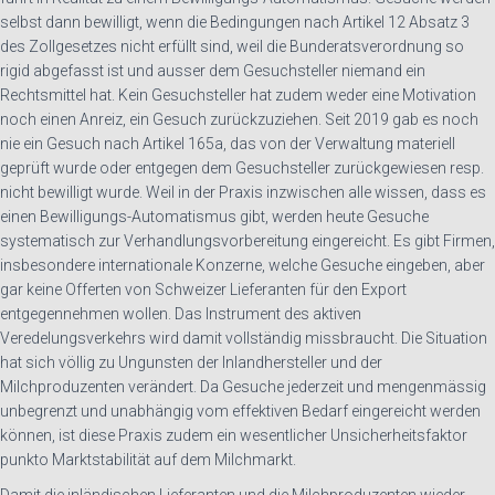
selbst dann bewilligt, wenn die Bedingungen nach Artikel 12 Absatz 3
des Zollgesetzes nicht erfüllt sind, weil die Bunderatsverordnung so
rigid abgefasst ist und ausser dem Gesuchsteller niemand ein
Rechtsmittel hat. Kein Gesuchsteller hat zudem weder eine Motivation
noch einen Anreiz, ein Gesuch zurückzuziehen. Seit 2019 gab es noch
nie ein Gesuch nach Artikel 165a, das von der Verwaltung materiell
geprüft wurde oder entgegen dem Gesuchsteller zurückgewiesen resp.
nicht bewilligt wurde. Weil in der Praxis inzwischen alle wissen, dass es
einen Bewilligungs-Automatismus gibt, werden heute Gesuche
systematisch zur Verhandlungsvorbereitung eingereicht. Es gibt Firmen,
insbesondere internationale Konzerne, welche Gesuche eingeben, aber
gar keine Offerten von Schweizer Lieferanten für den Export
entgegennehmen wollen. Das Instrument des aktiven
Veredelungsverkehrs wird damit vollständig missbraucht. Die Situation
hat sich völlig zu Ungunsten der Inlandhersteller und der
Milchproduzenten verändert. Da Gesuche jederzeit und mengenmässig
unbegrenzt und unabhängig vom effektiven Bedarf eingereicht werden
können, ist diese Praxis zudem ein wesentlicher Unsicherheitsfaktor
punkto Marktstabilität auf dem Milchmarkt.