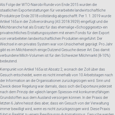
Als Folge der WTO-Nairobi-Runde von Ende 2015 wurden die
staatlichen Exporterstattungen für verarbeitete landwirtschaftliche
Produkte per Ende 2018 vollständig abgeschafft. Per 1. 1. 2019 wurde
Artikel 165a in der Zollverordnung (AS 2018 3929) eingefügt und die
Milchbranche hat als Ersatz für das ehemalige «Schoggigesetz» ein
privatrechtliches Erstattungssystem mit einem Fonds für den Export
von verarbeiteten landwirtschaftlichen Produkten eingeführt. Der
Wechsel in ein privates System war von Unsicherheit geprägt. Pro Jahr
gibt es im Milchbereich einige Dutzend Gesuche dieser Art. Das damit
verbundene Milch-Volumen ist für den Schweizer Milchmarkt (8-10%)
bedeutend.
Kernpunkt von Artikel 165a ist Absatz 2, wonach der Zoll über das
Gesuch entscheidet, wenn es nicht innerhalb von 10 Arbeitstagen nach
der Information an die Organisationen zurückgezogen wird. Sinn und
Zweck dieser Regelung war damals, dass sich die Exporteure jederzeit
nach dem Prinzip der «gleich langen Spiesse» mit konkurrenzfähigen
Grundstoffen aus dem Ausland versorgen können. In der Praxis der
letzten 6 Jahre heisst dies aber, dass ein Gesuch von der Verwaltung
immer bewilligt wird, wenn es nicht zurückgezogen wird. Diese Praxis
führt in Realität zu einem Bewilligungs-Automatismus. Gesuche werden