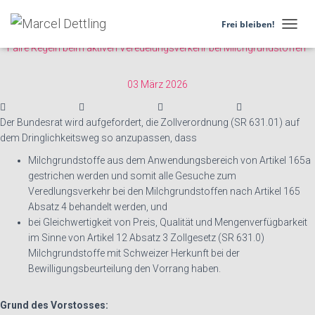
26.3038
Frei bleiben!
N
Faire Regeln beim aktiven Veredelungsverkehr bei Milchgrundstoffen
A
V
I
03 März 2026
G
A
T
Der Bundesrat wird aufgefordert, die Zollverordnung (SR 631.01) auf
I
dem Dringlichkeitsweg so anzupassen, dass
O
N
Milchgrundstoffe aus dem Anwendungsbereich von Artikel 165a
U
gestrichen werden und somit alle Gesuche zum
M
Veredlungsverkehr bei den Milchgrundstoffen nach Artikel 165
S
Absatz 4 behandelt werden, und
C
bei Gleichwertigkeit von Preis, Qualität und Mengenverfügbarkeit
H
A
im Sinne von Artikel 12 Absatz 3 Zollgesetz (SR 631.0)
L
Milchgrundstoffe mit Schweizer Herkunft bei der
T
Bewilligungsbeurteilung den Vorrang haben.
E
N
Grund des Vorstosses: