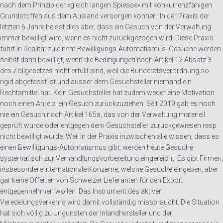
nach dem Prinzip der «gleich langen Spiesse» mit konkurrenzfähigen
Grundstoffen aus dem Ausland versorgen können. In der Praxis der
letzten 6 Jahre heisst dies aber, dass ein Gesuch von der Verwaltung
immer bewilligt wird, wenn es nicht zurückgezogen wird. Diese Praxis
führt in Realität zu einem Bewilligungs-Automatismus. Gesuche werden
selbst dann bewilligt, wenn die Bedingungen nach Artikel 12 Absatz 3
des Zollgesetzes nicht erfüllt sind, weil die Bunderatsverordnung so
rigid abgefasst ist und ausser dem Gesuchsteller niemand ein
Rechtsmittel hat. Kein Gesuchsteller hat zudem weder eine Motivation
noch einen Anreiz, ein Gesuch zurückzuziehen. Seit 2019 gab es noch
nie ein Gesuch nach Artikel 165a, das von der Verwaltung materiell
geprüft wurde oder entgegen dem Gesuchsteller zurückgewiesen resp.
nicht bewilligt wurde. Weil in der Praxis inzwischen alle wissen, dass es
einen Bewilligungs-Automatismus gibt, werden heute Gesuche
systematisch zur Verhandlungsvorbereitung eingereicht. Es gibt Firmen,
insbesondere internationale Konzerne, welche Gesuche eingeben, aber
gar keine Offerten von Schweizer Lieferanten für den Export
entgegennehmen wollen. Das Instrument des aktiven
Veredelungsverkehrs wird damit vollständig missbraucht. Die Situation
hat sich völlig zu Ungunsten der Inlandhersteller und der