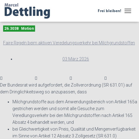
Frei bleiben!
N
A
V
26.3038
Motion
I
G
Faire Regeln beim aktiven Veredelungsverkehr bei Milchgrundstoffen
A
T
I
03 März 2026
O
N
U
M
Der Bundesrat wird aufgefordert, die Zollverordnung (SR 631.01) auf
S
dem Dringlichkeitsweg so anzupassen, dass
C
H
Milchgrundstoffe aus dem Anwendungsbereich von Artikel 165a
A
gestrichen werden und somit alle Gesuche zum
L
Veredlungsverkehr bei den Milchgrundstoffen nach Artikel 165
T
E
Absatz 4 behandelt werden, und
N
bei Gleichwertigkeit von Preis, Qualität und Mengenverfügbarkeit
im Sinne von Artikel 12 Absatz 3 Zollgesetz (SR 631.0)