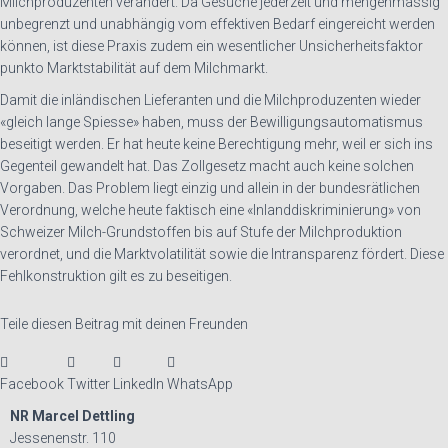
Milchproduzenten verändert. Da Gesuche jederzeit und mengenmässig
unbegrenzt und unabhängig vom effektiven Bedarf eingereicht werden
können, ist diese Praxis zudem ein wesentlicher Unsicherheitsfaktor
punkto Marktstabilität auf dem Milchmarkt.
Damit die inländischen Lieferanten und die Milchproduzenten wieder
«gleich lange Spiesse» haben, muss der Bewilligungsautomatismus
beseitigt werden. Er hat heute keine Berechtigung mehr, weil er sich ins
Gegenteil gewandelt hat. Das Zollgesetz macht auch keine solchen
Vorgaben. Das Problem liegt einzig und allein in der bundesrätlichen
Verordnung, welche heute faktisch eine «Inlanddiskriminierung» von
Schweizer Milch-Grundstoffen bis auf Stufe der Milchproduktion
verordnet, und die Marktvolatilität sowie die Intransparenz fördert. Diese
Fehlkonstruktion gilt es zu beseitigen.
Teile diesen Beitrag mit deinen Freunden
Facebook
Twitter
LinkedIn
WhatsApp
NR Marcel Dettling
Jessenenstr. 110