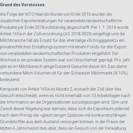
Grund des Vorstosses:
Als Folge der WTO-Nairobi-Runde von Ende 2015 wurden die
staatlichen Exporterstattungen für verarbeitete landwirtschaftliche
Produkte per Ende 2018 vollständig abgeschafft. Per 1. 1. 2019 wurde
Artikel 165a in der Zollverordnung (AS 2018 3929) eingefügt und die
Milchbranche hat als Ersatz für das ehemalige «Schoggigesetz» ein
privatrechtliches Erstattungssystem mit einem Fonds für den Export
von verarbeiteten landwirtschaftlichen Produkten eingeführt. Der
Wechsel in ein privates System war von Unsicherheit geprägt. Pro Jahr
gibt es im Milchbereich einige Dutzend Gesuche dieser Art. Das damit
verbundene Milch-Volumen ist für den Schweizer Milchmarkt (8-10%)
bedeutend.
Kernpunkt von Artikel 165a ist Absatz 2, wonach der Zoll über das
Gesuch entscheidet, wenn es nicht innerhalb von 10 Arbeitstagen nach
der Information an die Organisationen zurückgezogen wird. Sinn und
Zweck dieser Regelung war damals, dass sich die Exporteure jederzeit
nach dem Prinzip der «gleich langen Spiesse» mit konkurrenzfähigen
Grundstoffen aus dem Ausland versorgen können. In der Praxis der
letzten 6 Jahre heisst dies aber, dass ein Gesuch von der Verwaltung