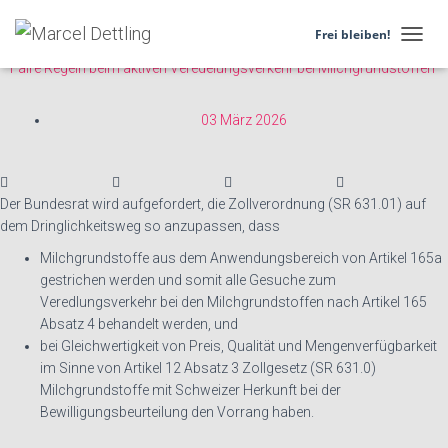
26.3038
Frei bleiben!
N
Faire Regeln beim aktiven Veredelungsverkehr bei Milchgrundstoffen
A
V
I
03 März 2026
G
A
T
I
O
Der Bundesrat wird aufgefordert, die Zollverordnung (SR 631.01) auf
N
dem Dringlichkeitsweg so anzupassen, dass
U
Milchgrundstoffe aus dem Anwendungsbereich von Artikel 165a
M
S
gestrichen werden und somit alle Gesuche zum
C
Veredlungsverkehr bei den Milchgrundstoffen nach Artikel 165
H
Absatz 4 behandelt werden, und
A
bei Gleichwertigkeit von Preis, Qualität und Mengenverfügbarkeit
L
im Sinne von Artikel 12 Absatz 3 Zollgesetz (SR 631.0)
T
Milchgrundstoffe mit Schweizer Herkunft bei der
E
N
Bewilligungsbeurteilung den Vorrang haben.