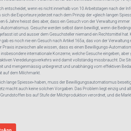
ch entscheidet, wenn es nicht innerhalb von 10 Arbeitstagen nach der I
ich die Exporteure jederzeit nach dem Prinzip der «gleich langen Spies
en 6 Jahre heisst dies aber, dass ein Gesuch von der Verwaltung immer b
gs-Automatismus. Gesuche werden selbst dann bewilligt, wenn die Beding
abgefasst ist und ausser dem Gesuchsteller niemand ein Rechtsmittel hat
9 gab es noch nie ein Gesuch nach Artikel 165a, das von der Verwaltung 
der Praxis inzwischen alle wissen, dass es einen Bewilligungs-Automati
, insbesondere internationale Konzerne, welche Gesuche eingeben, aber 
ktiven Veredelungsverkehrs wird damit vollständig missbraucht. Die Situ
zeit und mengenmässig unbegrenzt und unabhängig vom effektiven Bedarf
ät auf dem Milchmarkt.
eich lange Spiesse» haben, muss der Bewilligungsautomatismus beseitigt
setz macht auch keine solchen Vorgaben. Das Problem liegt einzig und al
Grundstoffen bis auf Stufe der Milchproduktion verordnet, und die Marktv
tsApp