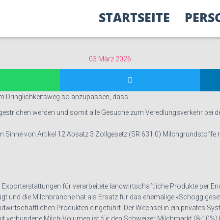
STARTSEITE
PERS
03 März 2026
dem Dringlichkeitsweg so anzupassen, dass
estrichen werden und somit alle Gesuche zum Veredlungsverkehr bei de
im Sinne von Artikel 12 Absatz 3 Zollgesetz (SR 631.0) Milchgrundstoffe 
xporterstattungen für verarbeitete landwirtschaftliche Produkte per End
gt und die Milchbranche hat als Ersatz für das ehemalige «Schoggigesetz
dwirtschaftlichen Produkten eingeführt. Der Wechsel in ein privates Sy
amit verbundene Milch-Volumen ist für den Schweizer Milchmarkt (8-10%)