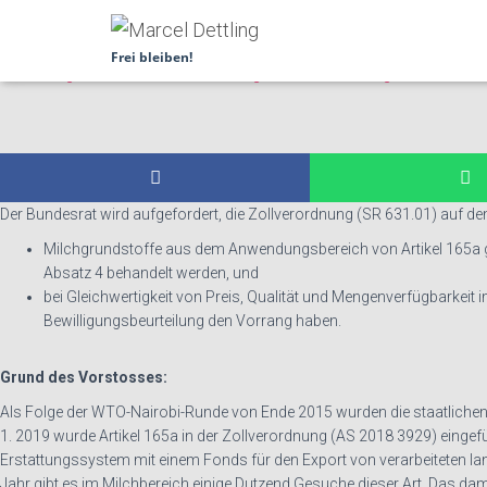
26.3038
Motion
Frei bleiben!
Faire Regeln beim aktiven Veredelungsverkehr bei Milchgrundstoffen
Der Bundesrat wird aufgefordert, die Zollverordnung (SR 631.01) auf 
Milchgrundstoffe aus dem Anwendungsbereich von Artikel 165a g
Absatz 4 behandelt werden, und
bei Gleichwertigkeit von Preis, Qualität und Mengenverfügbarkeit 
Bewilligungsbeurteilung den Vorrang haben.
Grund des Vorstosses:
Als Folge der WTO-Nairobi-Runde von Ende 2015 wurden die staatlichen E
1. 2019 wurde Artikel 165a in der Zollverordnung (AS 2018 3929) eingefü
Erstattungssystem mit einem Fonds für den Export von verarbeiteten lan
Jahr gibt es im Milchbereich einige Dutzend Gesuche dieser Art. Das d