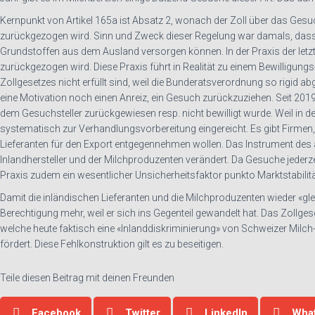
Kernpunkt von Artikel 165a ist Absatz 2, wonach der Zoll über das Gesu
zurückgezogen wird. Sinn und Zweck dieser Regelung war damals, dass s
Grundstoffen aus dem Ausland versorgen können. In der Praxis der letzt
zurückgezogen wird. Diese Praxis führt in Realität zu einem Bewilligun
Zollgesetzes nicht erfüllt sind, weil die Bunderatsverordnung so rigid 
eine Motivation noch einen Anreiz, ein Gesuch zurückzuziehen. Seit 201
dem Gesuchsteller zurückgewiesen resp. nicht bewilligt wurde. Weil in 
systematisch zur Verhandlungsvorbereitung eingereicht. Es gibt Firmen
Lieferanten für den Export entgegennehmen wollen. Das Instrument des a
Inlandhersteller und der Milchproduzenten verändert. Da Gesuche jeder
Praxis zudem ein wesentlicher Unsicherheitsfaktor punkto Marktstabilit
Damit die inländischen Lieferanten und die Milchproduzenten wieder «gl
Berechtigung mehr, weil er sich ins Gegenteil gewandelt hat. Das Zollge
welche heute faktisch eine «Inlanddiskriminierung» von Schweizer Milch-
fördert. Diese Fehlkonstruktion gilt es zu beseitigen.
Teile diesen Beitrag mit deinen Freunden
Facebook
Twitter
LinkedIn
Wha