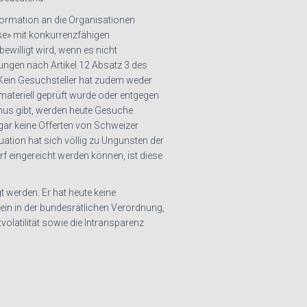
nformation an die Organisationen
se» mit konkurrenzfähigen
ewilligt wird, wenn es nicht
ungen nach Artikel 12 Absatz 3 des
. Kein Gesuchsteller hat zudem weder
materiell geprüft wurde oder entgegen
smus gibt, werden heute Gesuche
gar keine Offerten von Schweizer
ation hat sich völlig zu Ungunsten der
 eingereicht werden können, ist diese
 werden. Er hat heute keine
lein in der bundesrätlichen Verordnung,
olatilität sowie die Intransparenz