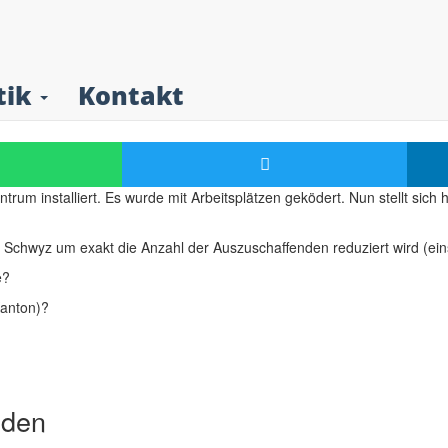
entrum Schwyz. Wer trä
09 März 2016
tik
Kontakt
m installiert. Es wurde mit Arbeitsplätzen geködert. Nun stellt sich h
n Schwyz um exakt die Anzahl der Auszuschaffenden reduziert wird (ein
e?
Kanton)?
nden