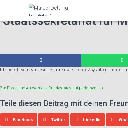
Frage: Entwicklung der
Frei bleiben!
Staatssekretariat für M
Ich möchte vom Bundesrat erfahren, wie sich die Asylzahlen und die Zah
Zur Frage und Antwort des Bundesrates auf parlament.ch
Teile diesen Beitrag mit deinen Fre
Facebook
Twitter
LinkedIn
Wha