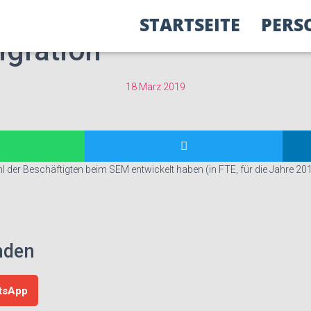
 Asylzahlen und der Bes
STARTSEITE
PERS
igration
18 März 2019
l der Beschäftigten beim SEM entwickelt haben (in FTE, für die Jahre 20
unden
tsApp